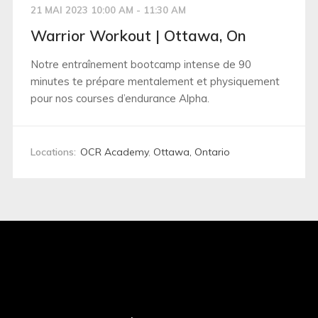
21 MAI 2023 10:00 AM - 11:30 AM
Warrior Workout | Ottawa, On
Notre entraînement bootcamp intense de 90
minutes te prépare mentalement et physiquement
pour nos courses d’endurance Alpha.
Locations:
OCR Academy
,
Ottawa, Ontario