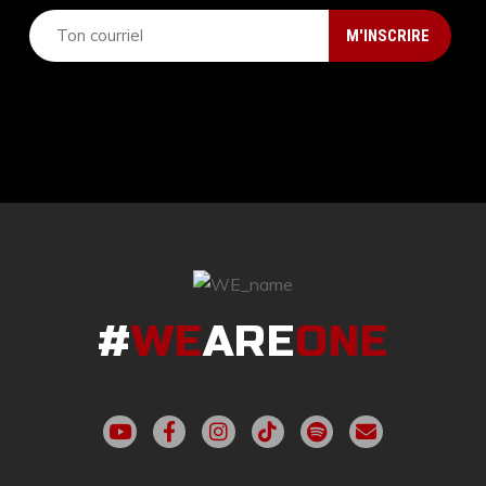
#
WE
ARE
ONE