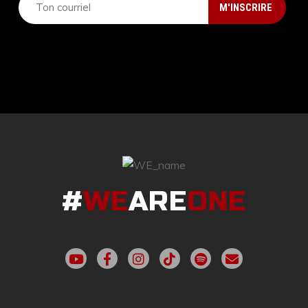
#
WE
ARE
ONE