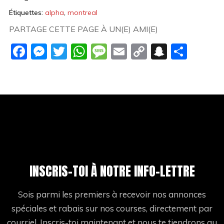
Étiquettes:
alpha
,
montreal
PARTAGE CETTE PAGE À UN(E) AMI(E)
Facebook
Messenger
Twitter
WhatsApp
Message
Email
Copy
Snapch
Shar
Link
INSCRIS-TOI À NOTRE INFO-LETTRE
Sois parmi les premiers à recevoir nos annonces
spéciales et rabais sur nos courses, directement par
courriel. Inscris-toi maintenant et nous te tiendrons au