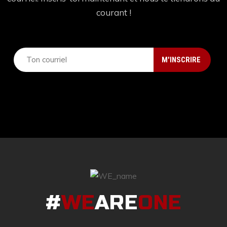
courant !
#
WE
ARE
ONE