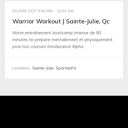
04 JUIN 2023 9:00 AM - 10:30 AM
Warrior Workout | Sainte-Julie, Qc
Notre entraînement bootcamp intense de 90
minutes te prépare mentalement et physiquement
pour nos courses d’endurance Alpha.
Locations:
Sainte-Julie
,
SpartanFit