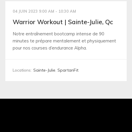
04 JUIN 2023 9:00 AM - 10:30 AM
Warrior Workout | Sainte-Julie, Qc
Notre entraînement bootcamp intense de 90
minutes te prépare mentalement et physiquement
pour nos courses d’endurance Alpha.
Locations:
Sainte-Julie
,
SpartanFit