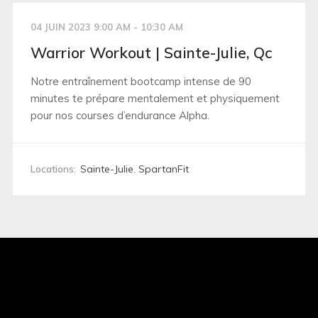
04 JUIN 2023 9:00 AM - 10:30 AM
Warrior Workout | Sainte-Julie, Qc
Notre entraînement bootcamp intense de 90
minutes te prépare mentalement et physiquement
pour nos courses d’endurance Alpha.
Locations:
Sainte-Julie
,
SpartanFit