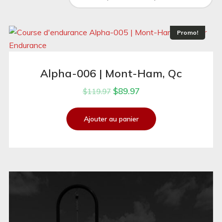
Promo!
Alpha-006 | Mont-Ham, Qc
$
89.97
$
119.97
Ajouter au panier