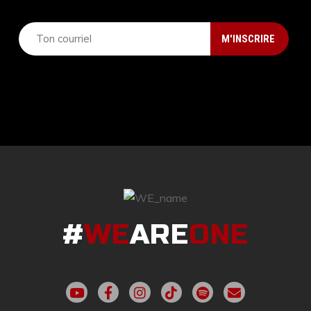
#
WE
ARE
ONE