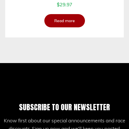
$
29.97
Read more
SUBSCRIBE TO OUR NEWSLETTER
Know first about our special announcements and race
discounts. Sign up now and we'll keep you posted.