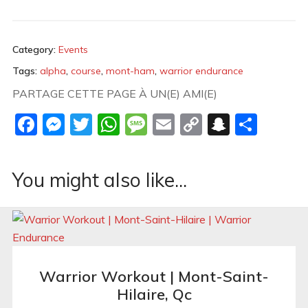
Category:
Events
Tags:
alpha
,
course
,
mont-ham
,
warrior endurance
PARTAGE CETTE PAGE À UN(E) AMI(E)
Facebook
Messenger
Twitter
WhatsApp
Message
Email
Copy
Snapch
Shar
Link
You might also like...
Warrior Workout | Mont-Saint-
Hilaire, Qc