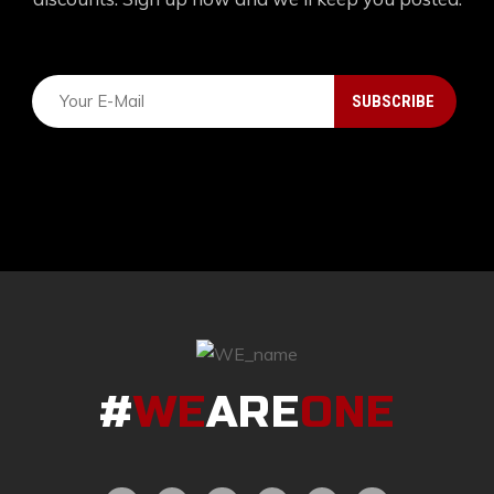
#
WE
ARE
ONE